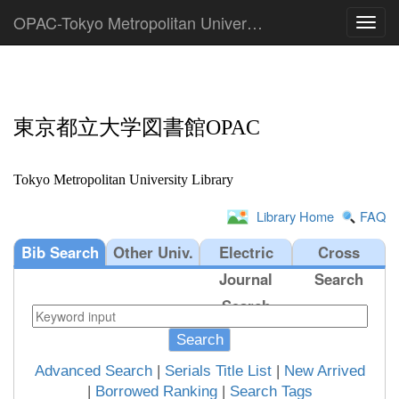
OPAC-Tokyo Metropolitan University Library
Toggl
東京都立大学図書館OPAC
Tokyo Metropolitan University Library
Library Home
FAQ
Bib Search
Other Univ.
Electric
Cross
Journal
Search
Search
Search
Advanced Search
|
Serials Title List
|
New Arrived
|
Borrowed Ranking
|
Search Tags