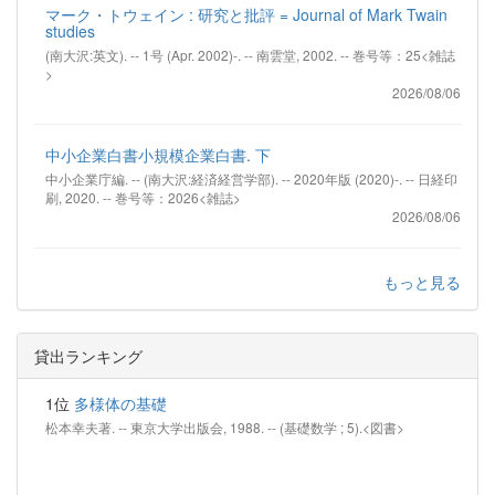
マーク・トウェイン : 研究と批評 = Journal of Mark Twain
studies
(南大沢:英文). -- 1号 (Apr. 2002)-. -- 南雲堂, 2002. -- 巻号等：25<雑誌
>
2026/08/06
中小企業白書小規模企業白書. 下
中小企業庁編. -- (南大沢:経済経営学部). -- 2020年版 (2020)-. -- 日経印
刷, 2020. -- 巻号等：2026<雑誌>
2026/08/06
もっと見る
貸出ランキング
1位
多様体の基礎
松本幸夫著. -- 東京大学出版会, 1988. -- (基礎数学 ; 5).<図書>