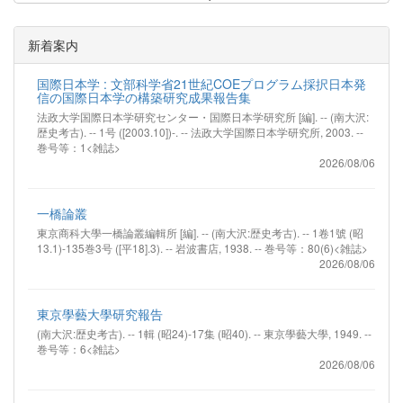
新着案内
国際日本学 : 文部科学省21世紀COEプログラム採択日本発
信の国際日本学の構築研究成果報告集
法政大学国際日本学研究センター・国際日本学研究所 [編]. -- (南大沢:
歴史考古). -- 1号 ([2003.10])-. -- 法政大学国際日本学研究所, 2003. --
巻号等：1<雑誌>
2026/08/06
一橋論叢
東京商科大學一橋論叢編輯所 [編]. -- (南大沢:歴史考古). -- 1卷1號 (昭
13.1)-135巻3号 ([平18].3). -- 岩波書店, 1938. -- 巻号等：80(6)<雑誌>
2026/08/06
東京學藝大學研究報告
(南大沢:歴史考古). -- 1輯 (昭24)-17集 (昭40). -- 東京學藝大學, 1949. --
巻号等：6<雑誌>
2026/08/06