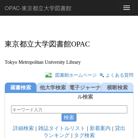
OPAC-東京都立大学図書館
Toggl
東京都立大学図書館OPAC
Tokyo Metropolitan University Library
図書館ホームページ
よくある質問
蔵書検索
他大学検索
電子ジャーナ
横断検索
ル検索
検索
詳細検索
|
雑誌タイトルリスト
|
新着案内
|
貸出
ランキング
|
タグ検索